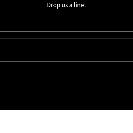
Drop us a line!
Sign up for our email list for updates, promotions, and more.